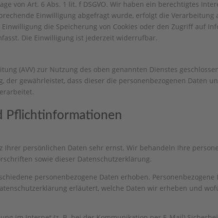
age von Art. 6 Abs. 1 lit. f DSGVO. Wir haben ein berechtigtes Inte
prechende Einwilligung abgefragt wurde, erfolgt die Verarbeitung a
e Einwilligung die Speicherung von Cookies oder den Zugriff auf In
sst. Die Einwilligung ist jederzeit widerrufbar.
itung (AVV) zur Nutzung des oben genannten Dienstes geschlossen
ag, der gewährleistet, dass dieser die personenbezogenen Daten 
rarbeitet.
 Pflicht­informationen
z Ihrer persönlichen Daten sehr ernst. Wir behandeln Ihre perso
schriften sowie dieser Datenschutzerklärung.
rschiedene personenbezogene Daten erhoben. Personenbezogene Da
Datenschutzerklärung erläutert, welche Daten wir erheben und wofür
ung im Internet (z. B. bei der Kommunikation per E-Mail) Sicherhe