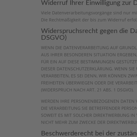
Widerruf Ihrer Einwilligung zur
Viele Datenverarbeitungsvorgänge sind nur mit 
Die Rechtmäßigkeit der bis zum Widerruf erfo
Widerspruchsrecht gegen die Da
DSGVO)
WENN DIE DATENVERARBEITUNG AUF GRUNDLAGE
AUS IHRER BESONDEREN SITUATION ERGEBEN
FÜR EIN AUF DIESE BESTIMMUNGEN GESTÜTZT
DIESER DATENSCHUTZERKLÄRUNG. WENN SIE
VERARBEITEN, ES SEI DENN, WIR KÖNNEN ZW
FREIHEITEN ÜBERWIEGEN ODER DIE VERARB
(WIDERSPRUCH NACH ART. 21 ABS. 1 DSGVO).
WERDEN IHRE PERSONENBEZOGENEN DATEN VE
DIE VERARBEITUNG SIE BETREFFENDER PERSO
SOWEIT ES MIT SOLCHER DIREKTWERBUNG IN
NICHT MEHR ZUM ZWECKE DER DIREKTWERBUN
Beschwerde­recht bei der zustän