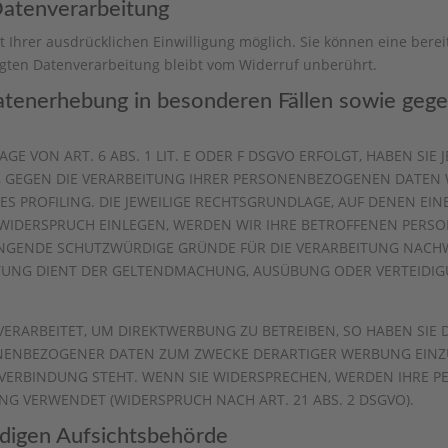
 Datenverarbeitung
Ihrer ausdrücklichen Einwilligung möglich. Sie können eine bereits
lgten Datenverarbeitung bleibt vom Widerruf unberührt.
tenerhebung in besonderen Fällen sowie gege
 VON ART. 6 ABS. 1 LIT. E ODER F DSGVO ERFOLGT, HABEN SIE J
, GEGEN DIE VERARBEITUNG IHRER PERSONENBEZOGENEN DATEN W
ES PROFILING. DIE JEWEILIGE RECHTSGRUNDLAGE, AUF DENEN EI
 WIDERSPRUCH EINLEGEN, WERDEN WIR IHRE BETROFFENEN PER
INGENDE SCHUTZWÜRDIGE GRÜNDE FÜR DIE VERARBEITUNG NACHWE
EITUNG DIENT DER GELTENDMACHUNG, AUSÜBUNG ODER VERTEID
RARBEITET, UM DIREKTWERBUNG ZU BETREIBEN, SO HABEN SIE D
NENBEZOGENER DATEN ZUM ZWECKE DERARTIGER WERBUNG EINZULE
 VERBINDUNG STEHT. WENN SIE WIDERSPRECHEN, WERDEN IHRE
G VERWENDET (WIDERSPRUCH NACH ART. 21 ABS. 2 DSGVO).
digen Aufsichts­behörde